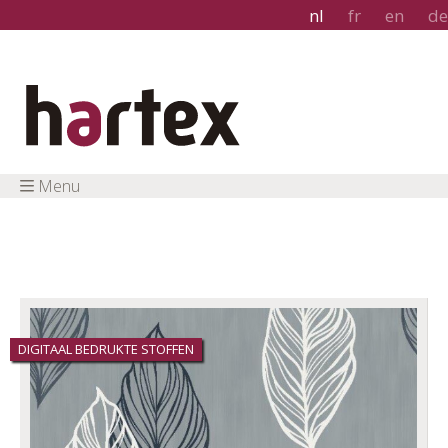
nl
fr
en
de
Menu
DIGITAAL BEDRUKTE STOFFEN