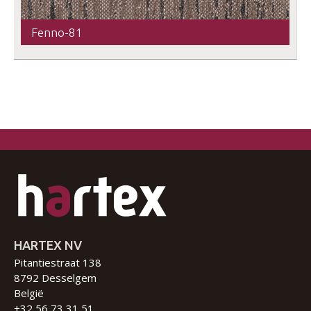
Fenno-81
HARTEX NV
Pitantiestraat 138
8792 Desselgem
België
+32 56 73 31 51