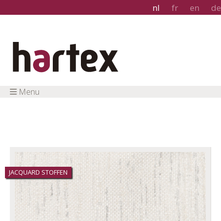
nl
fr
en
de
Menu
JACQUARD STOFFEN