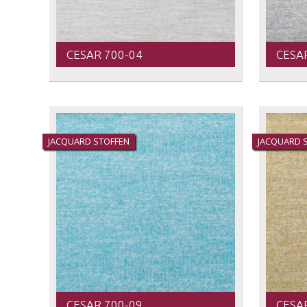
CESAR 700-04
CESA
JACQUARD STOFFEN
JACQUARD 
CESAR 700-09
CESA