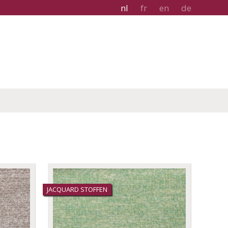
nl
fr
en
de
JACQUARD STOFFEN