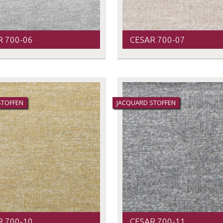
R 700-06
CESAR 700-07
STOFFEN
JACQUARD STOFFEN
R 700-10
CESAR 700-11